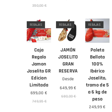
350,00
€
REBAJAS
REBAJAS
REBAJAS
Caja
JAMÓN
Paleta
Regalo
JOSELITO
Bellota
Jamon
GRAN
100%
Joselito GR
RESERVA
Ibérico
Edicion
Joselito,
Desde
Limitada
tramo de 5
649,99
€
a 6 kg de
699,00
€
680,00
€
peso
749,95
€
249,99
€