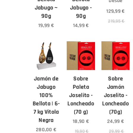
Desde
Jabugo ~
Jabugo -
129,99
€
90g
90g
219,95
€
19,99
€
14,99
€
Jamón de
Sobre
Sobre
Jabugo
Paleta
Jamón
100%
Joselito -
Joselito -
Bellota | 6-
Loncheado
Loncheado
7 kg Vitola
(70 g)
(70g)
Negra
18,90
€
24,99
€
280,00
€
19,90
€
29,99
€