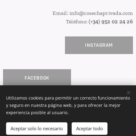
Email: info@cosechaprivada.com
Teléfono:
(+34) 952 02 24 26
INSTAGRAM
FACEBOOK
Utilizamos cookies para permitir un correcto funcionamiento
y seguro en nuestra página web, y para ofrecer la mejor
COSECHA PRIVADA
Cookies
experiencia posible al usuario.
Añadir a la cesta
Aceptar solo lo necesario
Aceptar todo