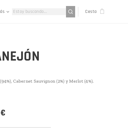
ás
Cesta
ANEJÓN
(94%), Cabernet Sauvignon (2%) y Merlot (4%).­­­
€